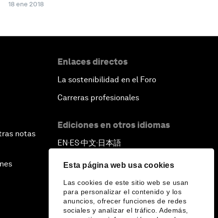
18 ene 2018
Enlaces directos
La sostenibilidad en el Foro
Carreras profesionales
Ediciones en otros idiomas
tras notas
EN
ES
中文
日本語
▪
▪
▪
ines
Esta página web usa cookies
Las cookies de este sitio web se usan
para personalizar el contenido y los
anuncios, ofrecer funciones de redes
sociales y analizar el tráfico. Además,