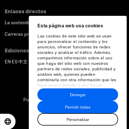
Enlaces directos
La sostenibilidad en el Foro
Esta página web usa cookies
Carreras profesionales
Las cookies de este sitio web se usan
para personalizar el contenido y los
anuncios, ofrecer funciones de redes
Ediciones en otros idiomas
sociales y analizar el tráfico. Además,
compartimos información sobre el uso
EN
ES
中文
日本語
▪
▪
▪
que haga del sitio web con nuestros
partners de redes sociales, publicidad y
análisis web, quienes pueden
combinarla con otra información que les
haya proporcionado o que hayan
recopilado a partir del uso que haya
Denegar
hecho de sus servicios.
Política de privacidad y normas de uso
Permitir todas
Sitemap
Personalizar
©
2026
Foro Económico Mundial
EN
ES
中文
日本語