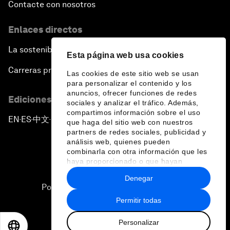
Contacte con nosotros
Enlaces directos
La sostenibilidad en el Foro
Esta página web usa cookies
Carreras profesionales
Las cookies de este sitio web se usan
para personalizar el contenido y los
anuncios, ofrecer funciones de redes
Ediciones en otros idiomas
sociales y analizar el tráfico. Además,
compartimos información sobre el uso
EN
ES
中文
日本語
▪
▪
▪
que haga del sitio web con nuestros
partners de redes sociales, publicidad y
análisis web, quienes pueden
combinarla con otra información que les
haya proporcionado o que hayan
recopilado a partir del uso que haya
Denegar
hecho de sus servicios.
Política de privacidad y normas de uso
Permitir todas
Sitemap
Personalizar
©
2026
Foro Económico Mundial
EN
ES
中文
日本語