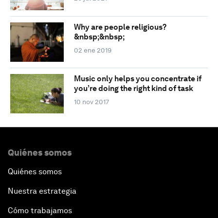
Why are people religious?
&nbsp;&nbsp;
02 ene 2019
Music only helps you concentrate if
you’re doing the right kind of task
10 nov 2017
Quiénes somos
Quiénes somos
Nuestra estrategia
Cómo trabajamos