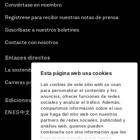
Conviértase en miembro
Regístrese para recibir nuestras notas de prensa
Suscríbase a nuestros boletines
Contacte con nosotros
Enlaces directos
La sostenibilidad en el Foro
Esta página web usa cookies
Carreras profesionales
Las cookies de este sitio web se usan
para personalizar el contenido y los
anuncios, ofrecer funciones de redes
Ediciones en otros idiomas
sociales y analizar el tráfico. Además,
compartimos información sobre el uso
EN
ES
中文
日本語
▪
▪
▪
que haga del sitio web con nuestros
partners de redes sociales, publicidad y
análisis web, quienes pueden
combinarla con otra información que les
haya proporcionado o que hayan