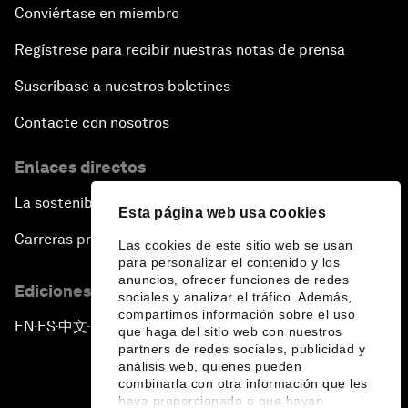
Conviértase en miembro
Regístrese para recibir nuestras notas de prensa
Suscríbase a nuestros boletines
Contacte con nosotros
Enlaces directos
La sostenibilidad en el Foro
Esta página web usa cookies
Carreras profesionales
Las cookies de este sitio web se usan
para personalizar el contenido y los
anuncios, ofrecer funciones de redes
Ediciones en otros idiomas
sociales y analizar el tráfico. Además,
compartimos información sobre el uso
EN
ES
中文
日本語
▪
▪
▪
que haga del sitio web con nuestros
partners de redes sociales, publicidad y
análisis web, quienes pueden
combinarla con otra información que les
haya proporcionado o que hayan