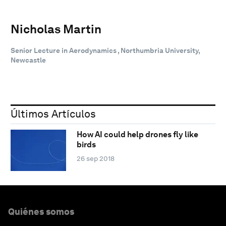
Nicholas Martin
Senior Lecture in Aerodynamics , Northumbria University,
Newcastle
Últimos Artículos
How AI could help drones fly like
birds
26 sep 2018
Quiénes somos