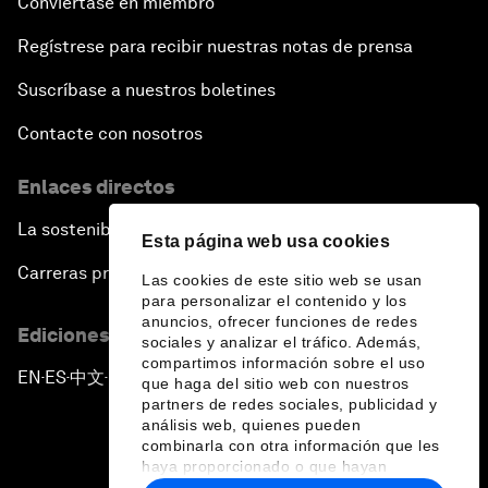
Conviértase en miembro
Regístrese para recibir nuestras notas de prensa
Suscríbase a nuestros boletines
Contacte con nosotros
Enlaces directos
La sostenibilidad en el Foro
Esta página web usa cookies
Carreras profesionales
Las cookies de este sitio web se usan
para personalizar el contenido y los
anuncios, ofrecer funciones de redes
Ediciones en otros idiomas
sociales y analizar el tráfico. Además,
compartimos información sobre el uso
EN
ES
中文
日本語
▪
▪
▪
que haga del sitio web con nuestros
partners de redes sociales, publicidad y
análisis web, quienes pueden
combinarla con otra información que les
haya proporcionado o que hayan
recopilado a partir del uso que haya