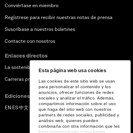
Conviértase en miembro
Regístrese para recibir nuestras notas de prensa
Suscríbase a nuestros boletines
Contacte con nosotros
Enlaces directos
La sostenibilidad en el Foro
Esta página web usa cookies
Carreras profesionales
Las cookies de este sitio web se usan
para personalizar el contenido y los
anuncios, ofrecer funciones de redes
Ediciones en otros idiomas
sociales y analizar el tráfico. Además,
compartimos información sobre el uso
EN
ES
中文
日本語
▪
▪
▪
que haga del sitio web con nuestros
partners de redes sociales, publicidad y
análisis web, quienes pueden
combinarla con otra información que les
haya proporcionado o que hayan