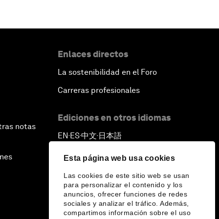
Enlaces directos
La sostenibilidad en el Foro
Carreras profesionales
Ediciones en otros idiomas
tras notas
EN
ES
中文
日本語
▪
▪
▪
ines
Esta página web usa cookies
Las cookies de este sitio web se usan
para personalizar el contenido y los
anuncios, ofrecer funciones de redes
sociales y analizar el tráfico. Además,
compartimos información sobre el uso