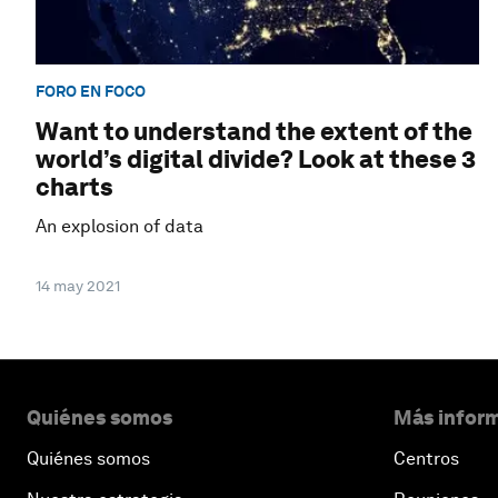
FORO EN FOCO
Want to understand the extent of the
world’s digital divide? Look at these 3
charts
An explosion of data
14 may 2021
Quiénes somos
Más inform
Quiénes somos
Centros