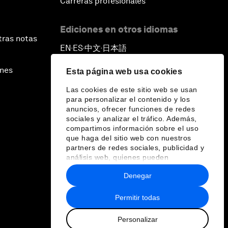
Carreras profesionales
Ediciones en otros idiomas
tras notas
EN
ES
中文
日本語
▪
▪
▪
ines
Esta página web usa cookies
Las cookies de este sitio web se usan
para personalizar el contenido y los
anuncios, ofrecer funciones de redes
sociales y analizar el tráfico. Además,
compartimos información sobre el uso
que haga del sitio web con nuestros
partners de redes sociales, publicidad y
análisis web, quienes pueden
combinarla con otra información que les
Denegar
haya proporcionado o que hayan
recopilado a partir del uso que haya
hecho de sus servicios.
Permitir todas
Personalizar