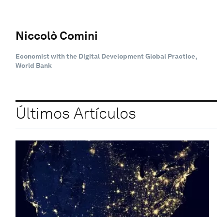
Niccolò Comini
Economist with the Digital Development Global Practice,
World Bank
Últimos Artículos