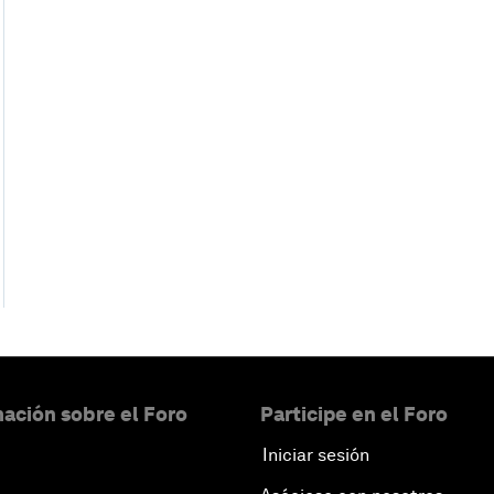
ación sobre el Foro
Participe en el Foro
Iniciar sesión