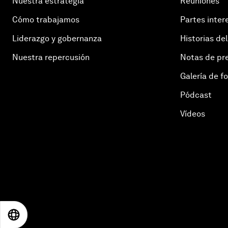
Nuestra estrategia
Reuniones
Cómo trabajamos
Partes inter
Liderazgo y gobernanza
Historias del
Nuestra repercusión
Notas de pr
Galería de f
Pódcast
Vídeos
EN
ES
中文
日本語