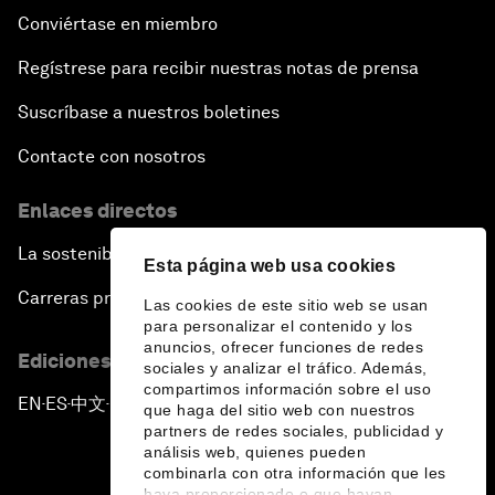
Conviértase en miembro
Regístrese para recibir nuestras notas de prensa
Suscríbase a nuestros boletines
Contacte con nosotros
Enlaces directos
La sostenibilidad en el Foro
Esta página web usa cookies
Carreras profesionales
Las cookies de este sitio web se usan
para personalizar el contenido y los
anuncios, ofrecer funciones de redes
Ediciones en otros idiomas
sociales y analizar el tráfico. Además,
compartimos información sobre el uso
EN
ES
中文
日本語
▪
▪
▪
que haga del sitio web con nuestros
partners de redes sociales, publicidad y
análisis web, quienes pueden
combinarla con otra información que les
haya proporcionado o que hayan