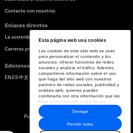
Contacte con nosotros
Enlaces directos
La sostenibilidad en el Foro
Esta página web usa cookies
Carreras profesionales
Las cookies de este sitio web se usan
para personalizar el contenido y los
anuncios, ofrecer funciones de redes
Ediciones en otros idiomas
sociales y analizar el tráfico. Además,
compartimos información sobre el uso
EN
ES
中文
日本語
▪
▪
▪
que haga del sitio web con nuestros
partners de redes sociales, publicidad y
análisis web, quienes pueden
combinarla con otra información que les
haya proporcionado o que hayan
recopilado a partir del uso que haya
Denegar
hecho de sus servicios.
Política de privacidad y normas de uso
Permitir todas
Sitemap