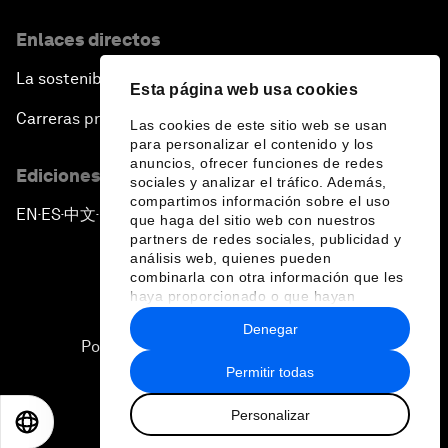
Enlaces directos
La sostenibilidad en el Foro
Esta página web usa cookies
Carreras profesionales
Las cookies de este sitio web se usan
para personalizar el contenido y los
anuncios, ofrecer funciones de redes
Ediciones en otros idiomas
sociales y analizar el tráfico. Además,
compartimos información sobre el uso
EN
ES
中文
日本語
▪
▪
▪
que haga del sitio web con nuestros
partners de redes sociales, publicidad y
análisis web, quienes pueden
combinarla con otra información que les
haya proporcionado o que hayan
recopilado a partir del uso que haya
Denegar
hecho de sus servicios.
Política de privacidad y normas de uso
Permitir todas
Sitemap
Personalizar
©
2026
Foro Económico Mundial
EN
ES
中文
日本語