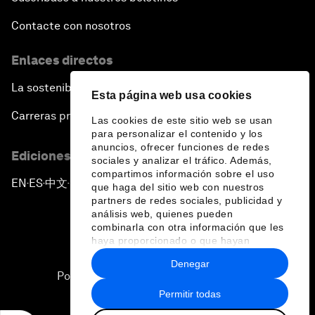
Contacte con nosotros
Enlaces directos
La sostenibilidad en el Foro
Esta página web usa cookies
Carreras profesionales
Las cookies de este sitio web se usan
para personalizar el contenido y los
anuncios, ofrecer funciones de redes
Ediciones en otros idiomas
sociales y analizar el tráfico. Además,
compartimos información sobre el uso
EN
ES
中文
日本語
▪
▪
▪
que haga del sitio web con nuestros
partners de redes sociales, publicidad y
análisis web, quienes pueden
combinarla con otra información que les
haya proporcionado o que hayan
recopilado a partir del uso que haya
Denegar
hecho de sus servicios.
Política de privacidad y normas de uso
Permitir todas
Sitemap