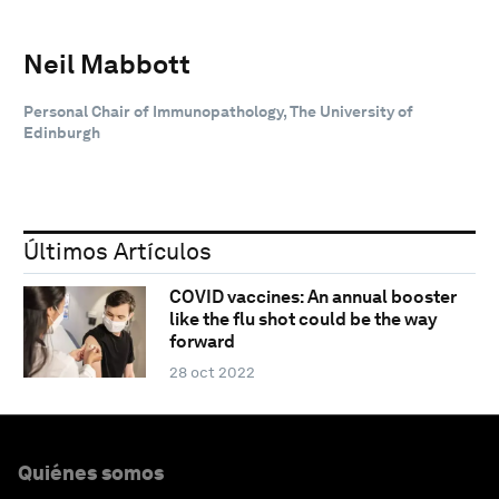
Neil Mabbott
Personal Chair of Immunopathology, The University of
Edinburgh
Últimos Artículos
COVID vaccines: An annual booster
like the flu shot could be the way
forward
28 oct 2022
Quiénes somos