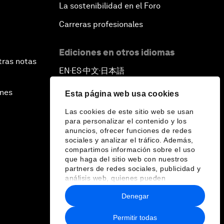
La sostenibilidad en el Foro
Carreras profesionales
Ediciones en otros idiomas
tras notas
EN
ES
中文
日本語
▪
▪
▪
ines
Esta página web usa cookies
Las cookies de este sitio web se usan
para personalizar el contenido y los
anuncios, ofrecer funciones de redes
sociales y analizar el tráfico. Además,
compartimos información sobre el uso
que haga del sitio web con nuestros
partners de redes sociales, publicidad y
análisis web, quienes pueden
combinarla con otra información que les
Denegar
haya proporcionado o que hayan
recopilado a partir del uso que haya
hecho de sus servicios.
Permitir todas