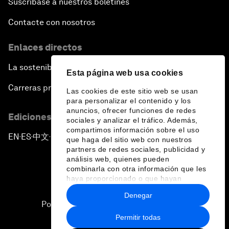
Suscríbase a nuestros boletines
Contacte con nosotros
Enlaces directos
La sostenibilidad en el Foro
Esta página web usa cookies
Carreras profesionales
Las cookies de este sitio web se usan
para personalizar el contenido y los
anuncios, ofrecer funciones de redes
Ediciones en otros idiomas
sociales y analizar el tráfico. Además,
compartimos información sobre el uso
EN
ES
中文
日本語
▪
▪
▪
que haga del sitio web con nuestros
partners de redes sociales, publicidad y
análisis web, quienes pueden
combinarla con otra información que les
haya proporcionado o que hayan
recopilado a partir del uso que haya
Denegar
hecho de sus servicios.
Política de privacidad y normas de uso
Permitir todas
Sitemap