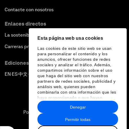
Contacte con nosotros
Enlaces directos
La sostenibilidad en el Foro
Esta página web usa cookies
Carreras profesionales
Las cookies de este sitio web se usan
para personalizar el contenido y los
anuncios, ofrecer funciones de redes
Ediciones en otros idiomas
sociales y analizar el tráfico. Además,
compartimos información sobre el uso
EN
ES
中文
日本語
▪
▪
▪
que haga del sitio web con nuestros
partners de redes sociales, publicidad y
análisis web, quienes pueden
combinarla con otra información que les
haya proporcionado o que hayan
recopilado a partir del uso que haya
Denegar
hecho de sus servicios.
Política de privacidad y normas de uso
Permitir todas
Sitemap