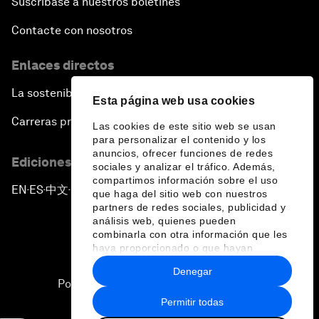
Suscríbase a nuestros boletines
Contacte con nosotros
Enlaces directos
La sostenibilidad en el Foro
Esta página web usa cookies
Carreras profesionales
Las cookies de este sitio web se usan
para personalizar el contenido y los
anuncios, ofrecer funciones de redes
Ediciones en otros idiomas
sociales y analizar el tráfico. Además,
compartimos información sobre el uso
EN
ES
中文
日本語
▪
▪
▪
que haga del sitio web con nuestros
partners de redes sociales, publicidad y
análisis web, quienes pueden
combinarla con otra información que les
haya proporcionado o que hayan
recopilado a partir del uso que haya
Denegar
hecho de sus servicios.
Política de privacidad y normas de uso
Permitir todas
Sitemap