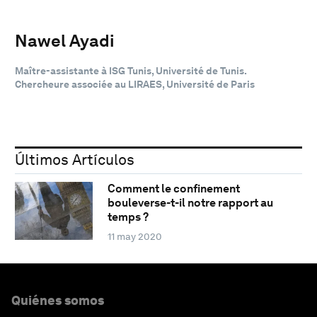
Nawel Ayadi
Maître-assistante à ISG Tunis, Université de Tunis.
Chercheure associée au LIRAES, Université de Paris
Últimos Artículos
Comment le confinement
bouleverse-t-il notre rapport au
temps ?
11 may 2020
Quiénes somos