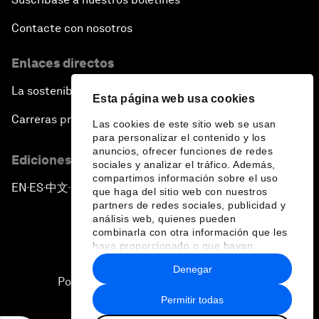
Contacte con nosotros
Enlaces directos
La sostenibilidad en el Foro
Esta página web usa cookies
Carreras profesionales
Las cookies de este sitio web se usan
para personalizar el contenido y los
anuncios, ofrecer funciones de redes
Ediciones en otros idiomas
sociales y analizar el tráfico. Además,
compartimos información sobre el uso
EN
ES
中文
日本語
▪
▪
▪
que haga del sitio web con nuestros
partners de redes sociales, publicidad y
análisis web, quienes pueden
combinarla con otra información que les
haya proporcionado o que hayan
recopilado a partir del uso que haya
Denegar
hecho de sus servicios.
Política de privacidad y normas de uso
Permitir todas
Sitemap