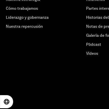
Cómo trabajamos
Partes inter
Liderazgo y gobernanza
Historias del
Nuestra repercusión
Notas de pr
Galería de f
Pódcast
Vídeos
EN
ES
中文
日本語