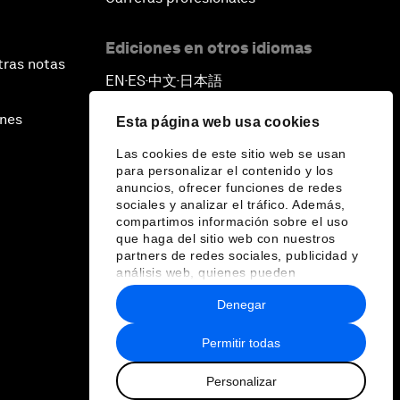
Ediciones en otros idiomas
tras notas
EN
ES
中文
日本語
▪
▪
▪
ines
Esta página web usa cookies
Las cookies de este sitio web se usan
para personalizar el contenido y los
anuncios, ofrecer funciones de redes
sociales y analizar el tráfico. Además,
compartimos información sobre el uso
que haga del sitio web con nuestros
partners de redes sociales, publicidad y
análisis web, quienes pueden
combinarla con otra información que les
Denegar
haya proporcionado o que hayan
recopilado a partir del uso que haya
hecho de sus servicios.
Permitir todas
Personalizar