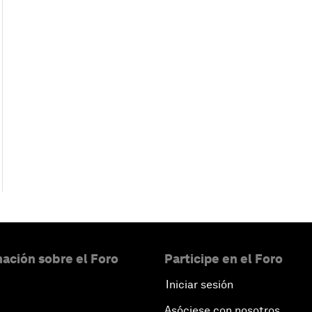
ación sobre el Foro
Participe en el Foro
Iniciar sesión
Asóciese con nosotros