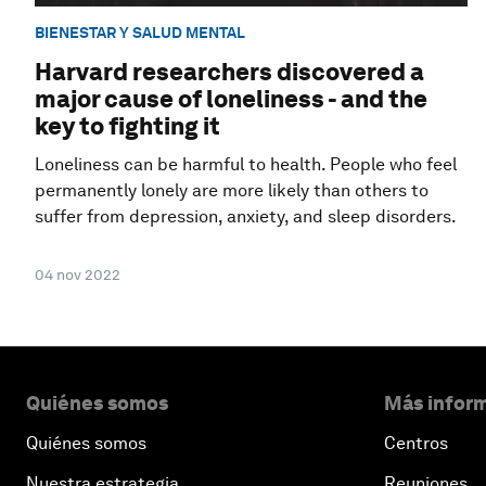
BIENESTAR Y SALUD MENTAL
Harvard researchers discovered a
major cause of loneliness - and the
key to fighting it
Loneliness can be harmful to health. People who feel
permanently lonely are more likely than others to
suffer from depression, anxiety, and sleep disorders.
04 nov 2022
Quiénes somos
Más inform
Quiénes somos
Centros
Nuestra estrategia
Reuniones