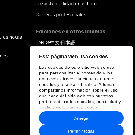
La sostenibilidad en el Foro
Carreras profesionales
Ediciones en otros idiomas
tras notas
EN
ES
中文
日本語
▪
▪
▪
ines
Esta página web usa cookies
Las cookies de este sitio web se usan
para personalizar el contenido y los
anuncios, ofrecer funciones de redes
sociales y analizar el tráfico. Además,
compartimos información sobre el uso
que haga del sitio web con nuestros
partners de redes sociales, publicidad y
análisis web, quienes pueden
combinarla con otra información que les
Denegar
haya proporcionado o que hayan
recopilado a partir del uso que haya
hecho de sus servicios.
Permitir todas