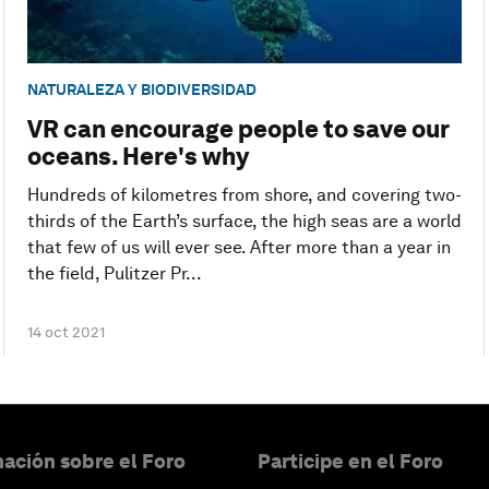
NATURALEZA Y BIODIVERSIDAD
VR can encourage people to save our
oceans. Here's why
Hundreds of kilometres from shore, and covering two-
thirds of the Earth’s surface, the high seas are a world
that few of us will ever see. After more than a year in
the field, Pulitzer Pr...
14 oct 2021
ación sobre el Foro
Participe en el Foro