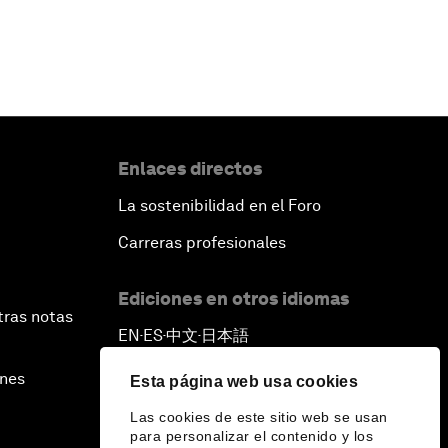
Enlaces directos
La sostenibilidad en el Foro
Carreras profesionales
Ediciones en otros idiomas
tras notas
EN
ES
中文
日本語
▪
▪
▪
ines
Esta página web usa cookies
Las cookies de este sitio web se usan
para personalizar el contenido y los