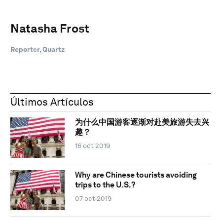
Natasha Frost
Reporter, Quartz
Últimos Artículos
为什么中国游客逐渐对赴美旅游失去兴
趣？
16 oct 2019
Why are Chinese tourists avoiding
trips to the U.S.?
07 oct 2019