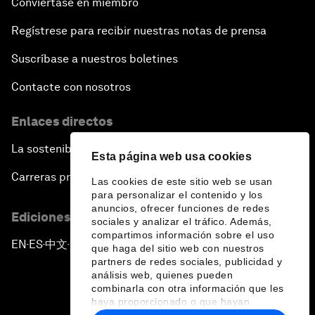
Conviértase en miembro
Regístrese para recibir nuestras notas de prensa
Suscríbase a nuestros boletines
Contacte con nosotros
Enlaces directos
La sostenibilidad en el Foro
Esta página web usa cookies
Carreras profesionales
Las cookies de este sitio web se usan
para personalizar el contenido y los
anuncios, ofrecer funciones de redes
Ediciones en otros idiomas
sociales y analizar el tráfico. Además,
compartimos información sobre el uso
EN
ES
中文
日本語
▪
▪
▪
que haga del sitio web con nuestros
partners de redes sociales, publicidad y
análisis web, quienes pueden
combinarla con otra información que les
haya proporcionado o que hayan