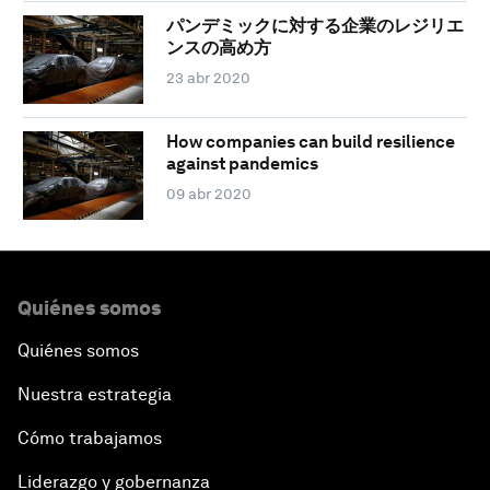
パンデミックに対する企業のレジリエ
ンスの高め方
23 abr 2020
How companies can build resilience
against pandemics
09 abr 2020
Quiénes somos
Quiénes somos
Nuestra estrategia
Cómo trabajamos
Liderazgo y gobernanza