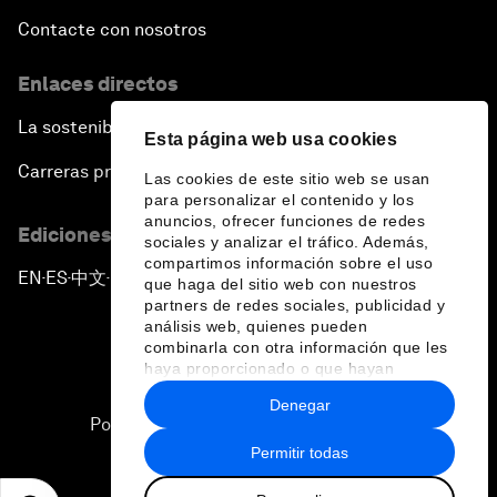
Contacte con nosotros
Enlaces directos
La sostenibilidad en el Foro
Esta página web usa cookies
Carreras profesionales
Las cookies de este sitio web se usan
para personalizar el contenido y los
anuncios, ofrecer funciones de redes
Ediciones en otros idiomas
sociales y analizar el tráfico. Además,
compartimos información sobre el uso
EN
ES
中文
日本語
▪
▪
▪
que haga del sitio web con nuestros
partners de redes sociales, publicidad y
análisis web, quienes pueden
combinarla con otra información que les
haya proporcionado o que hayan
recopilado a partir del uso que haya
Denegar
hecho de sus servicios.
Política de privacidad y normas de uso
Permitir todas
Sitemap