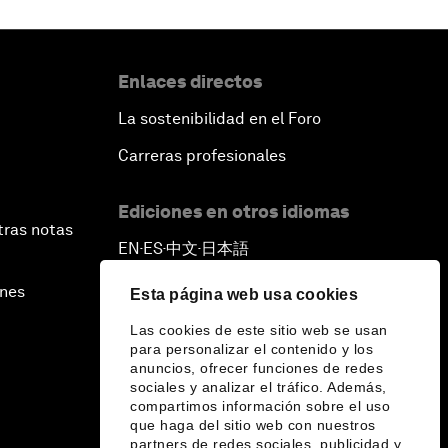
Enlaces directos
La sostenibilidad en el Foro
Carreras profesionales
Ediciones en otros idiomas
tras notas
EN
ES
中文
日本語
▪
▪
▪
ines
Esta página web usa cookies
Las cookies de este sitio web se usan
para personalizar el contenido y los
anuncios, ofrecer funciones de redes
sociales y analizar el tráfico. Además,
compartimos información sobre el uso
que haga del sitio web con nuestros
partners de redes sociales, publicidad y