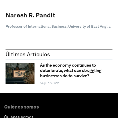
Naresh R. Pandit
Professor of International Business, University of East Anglia
Últimos Artículos
As the economy continues to
deteriorate, what can struggling
businesses do to survive?
14 jun 2022
Quiénes somos
Quiénes somos