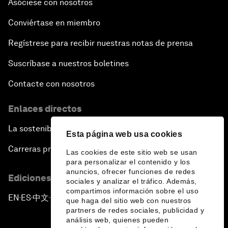
Asóciese con nosotros
Conviértase en miembro
Regístrese para recibir nuestras notas de prensa
Suscríbase a nuestros boletines
Contacte con nosotros
Enlaces directos
La sostenibilidad en el Foro
Esta página web usa cookies
Carreras profesionales
Las cookies de este sitio web se usan
para personalizar el contenido y los
anuncios, ofrecer funciones de redes
Ediciones en otros idiomas
sociales y analizar el tráfico. Además,
compartimos información sobre el uso
EN
ES
中文
日本語
▪
▪
▪
que haga del sitio web con nuestros
partners de redes sociales, publicidad y
análisis web, quienes pueden