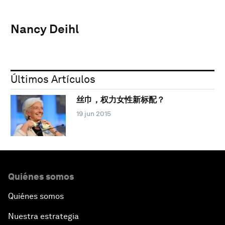
Nancy Deihl
Últimos Artículos
丝巾，权力女性新标配？
19 jun 2015
Quiénes somos
Quiénes somos
Nuestra estrategia