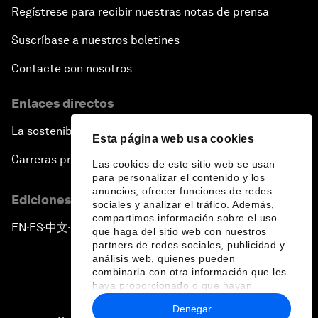
Regístrese para recibir nuestras notas de prensa
Suscríbase a nuestros boletines
Contacte con nosotros
Enlaces directos
La sostenibilidad en el Foro
Esta página web usa cookies
Carreras profesionales
Las cookies de este sitio web se usan
para personalizar el contenido y los
anuncios, ofrecer funciones de redes
Ediciones en otros idiomas
sociales y analizar el tráfico. Además,
compartimos información sobre el uso
EN
ES
中文
日本語
▪
▪
▪
que haga del sitio web con nuestros
partners de redes sociales, publicidad y
análisis web, quienes pueden
combinarla con otra información que les
haya proporcionado o que hayan
recopilado a partir del uso que haya
Denegar
hecho de sus servicios.