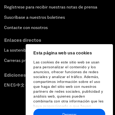
Regístrese para recibir nuestras notas de prensa
Suscríbase a nuestros boletines
Contacte con nosotros
Enlaces directos
La sostenibilidad en el Foro
Esta página web usa cookies
Carreras profesionales
Las cookies de este sitio web se usan
para personalizar el contenido y los
anuncios, ofrecer funciones de redes
Ediciones en otros idiomas
sociales y analizar el tráfico. Además,
compartimos información sobre el uso
EN
ES
中文
日本語
▪
▪
▪
que haga del sitio web con nuestros
partners de redes sociales, publicidad y
análisis web, quienes pueden
combinarla con otra información que les
haya proporcionado o que hayan
recopilado a partir del uso que haya
Denegar