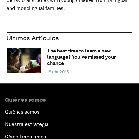
behavioral studies with young children from bilingual
and monolingual families.
Últimos Artículos
The best time to learn a new
language? You've missed your
chance
18 abr 2016
Quiénes somos
Quiénes somos
Nuestra estrategia
Cómo trabajamos