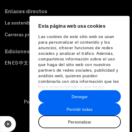
Enlaces directos
La sostenibilidad en el Foro
Esta página web usa cookies
Carreras profesionales
Las cookies de este sitio web se usan
para personalizar el contenido y los
anuncios, ofrecer funciones de redes
Ediciones en otros idiomas
sociales y analizar el tráfico. Además,
compartimos información sobre el uso
EN
ES
中文
日本語
▪
▪
▪
que haga del sitio web con nuestros
partners de redes sociales, publicidad y
análisis web, quienes pueden
combinarla con otra información que les
haya proporcionado o que hayan
recopilado a partir del uso que haya
Denegar
hecho de sus servicios.
Política de privacidad y normas de uso
Permitir todas
Sitemap
Personalizar
©
2026
Foro Económico Mundial
EN
ES
中文
日本語