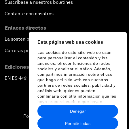
Suscríbase a nuestros boletines
Contacte con nosotros
Enlaces directos
La sostenibilidad en el Foro
Esta página web usa cookies
Carreras profesionales
Las cookies de este sitio web se usan
para personalizar el contenido y los
anuncios, ofrecer funciones de redes
Ediciones en otros idiomas
sociales y analizar el tráfico. Además,
compartimos información sobre el uso
EN
ES
中文
日本語
▪
▪
▪
que haga del sitio web con nuestros
partners de redes sociales, publicidad y
análisis web, quienes pueden
combinarla con otra información que les
haya proporcionado o que hayan
recopilado a partir del uso que haya
Denegar
hecho de sus servicios.
Política de privacidad y normas de uso
Permitir todas
Sitemap