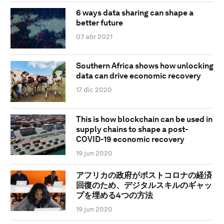
6 ways data sharing can shape a
better future
07 abr 2021
Southern Africa shows how unlocking
data can drive economic recovery
17 dic 2020
This is how blockchain can be used in
supply chains to shape a post-
COVID-19 economic recovery
19 jun 2020
アフリカの政府がポストコロナの経済
回復のため、デジタルスキルのギャッ
プを埋める4つの方法
19 jun 2020