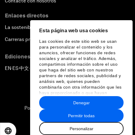
Contacte con nosotros
Enlaces directos
La sostenibilidad en el Foro
Esta página web usa cookies
Carreras profesionales
Las cookies de este sitio web se usan
para personalizar el contenido y los
anuncios, ofrecer funciones de redes
Ediciones en otros idiomas
sociales y analizar el tráfico. Además,
compartimos información sobre el uso
EN
ES
中文
日本語
▪
▪
▪
que haga del sitio web con nuestros
partners de redes sociales, publicidad y
análisis web, quienes pueden
combinarla con otra información que les
haya proporcionado o que hayan
recopilado a partir del uso que haya
Denegar
hecho de sus servicios.
Política de privacidad y normas de uso
Permitir todas
Sitemap
Personalizar
©
2026
Foro Económico Mundial
EN
ES
中文
日本語