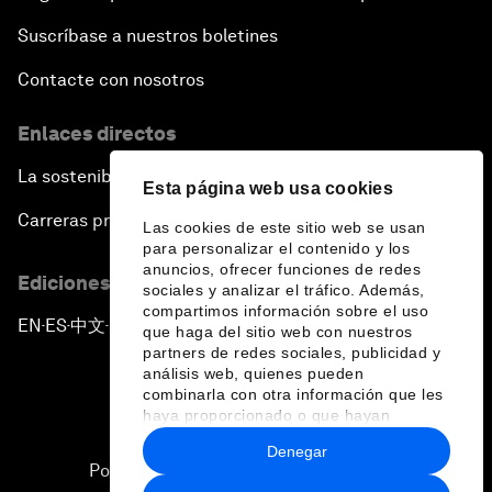
Suscríbase a nuestros boletines
Contacte con nosotros
Enlaces directos
La sostenibilidad en el Foro
Esta página web usa cookies
Carreras profesionales
Las cookies de este sitio web se usan
para personalizar el contenido y los
anuncios, ofrecer funciones de redes
Ediciones en otros idiomas
sociales y analizar el tráfico. Además,
compartimos información sobre el uso
EN
ES
中文
日本語
▪
▪
▪
que haga del sitio web con nuestros
partners de redes sociales, publicidad y
análisis web, quienes pueden
combinarla con otra información que les
haya proporcionado o que hayan
recopilado a partir del uso que haya
Denegar
hecho de sus servicios.
Política de privacidad y normas de uso