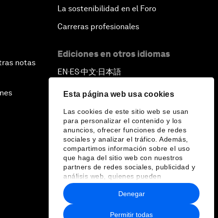
La sostenibilidad en el Foro
Carreras profesionales
Ediciones en otros idiomas
tras notas
EN
ES
中文
日本語
▪
▪
▪
ines
Esta página web usa cookies
Las cookies de este sitio web se usan
para personalizar el contenido y los
anuncios, ofrecer funciones de redes
sociales y analizar el tráfico. Además,
compartimos información sobre el uso
que haga del sitio web con nuestros
partners de redes sociales, publicidad y
análisis web, quienes pueden
combinarla con otra información que les
Denegar
haya proporcionado o que hayan
recopilado a partir del uso que haya
hecho de sus servicios.
Permitir todas