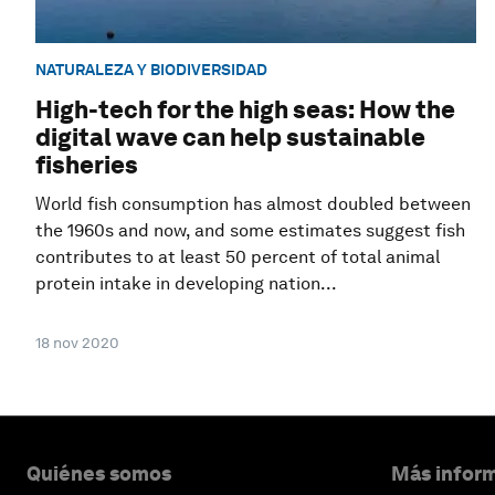
NATURALEZA Y BIODIVERSIDAD
High-tech for the high seas: How the
digital wave can help sustainable
fisheries
World fish consumption has almost doubled between
the 1960s and now, and some estimates suggest fish
contributes to at least 50 percent of total animal
protein intake in developing nation...
18 nov 2020
Quiénes somos
Más inform