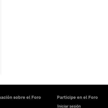
ación sobre el Foro
Participe en el Foro
Iniciar sesión