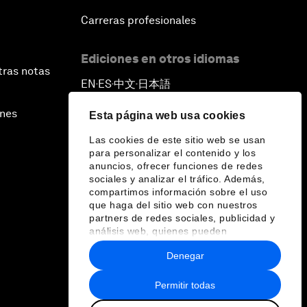
Carreras profesionales
Ediciones en otros idiomas
tras notas
EN
ES
中文
日本語
▪
▪
▪
ines
Esta página web usa cookies
Las cookies de este sitio web se usan
para personalizar el contenido y los
anuncios, ofrecer funciones de redes
sociales y analizar el tráfico. Además,
compartimos información sobre el uso
que haga del sitio web con nuestros
partners de redes sociales, publicidad y
análisis web, quienes pueden
combinarla con otra información que les
Denegar
haya proporcionado o que hayan
recopilado a partir del uso que haya
hecho de sus servicios.
Permitir todas