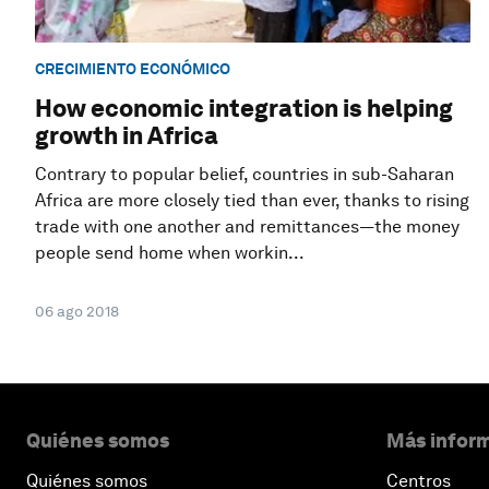
CRECIMIENTO ECONÓMICO
How economic integration is helping
growth in Africa
Contrary to popular belief, countries in sub-Saharan
Africa are more closely tied than ever, thanks to rising
trade with one another and remittances—the money
people send home when workin...
06 ago 2018
Quiénes somos
Más inform
Quiénes somos
Centros