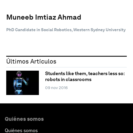
Muneeb Imtiaz Ahmad
PhD Candidate in Social Robotics, Western Sydney University
Últimos Artículos
Students like them, teachers less so:
robots in classrooms
09 nov 2016
Quiénes somos
Quiénes somos