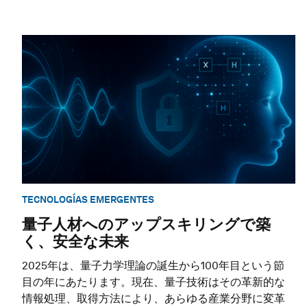
TECNOLOGÍAS EMERGENTES
量子人材へのアップスキリングで築
く、安全な未来
2025年は、量子力学理論の誕生から100年目という節
目の年にあたります。現在、量子技術はその革新的な
情報処理、取得方法により、あらゆる産業分野に変革