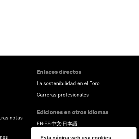
Enlaces directos
La sostenibilidad en el Foro
Carreras profesionales
Ediciones en otros idiomas
tras notas
EN
ES
中文
日本語
▪
▪
▪
ines
Esta página web usa cookies