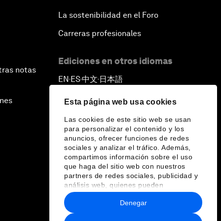
La sostenibilidad en el Foro
Carreras profesionales
Ediciones en otros idiomas
tras notas
EN
ES
中文
日本語
▪
▪
▪
ines
Esta página web usa cookies
Las cookies de este sitio web se usan
para personalizar el contenido y los
anuncios, ofrecer funciones de redes
sociales y analizar el tráfico. Además,
compartimos información sobre el uso
que haga del sitio web con nuestros
partners de redes sociales, publicidad y
análisis web, quienes pueden
combinarla con otra información que les
Denegar
haya proporcionado o que hayan
recopilado a partir del uso que haya