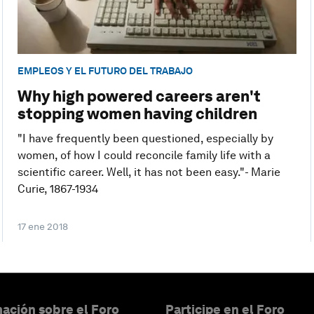
EMPLEOS Y EL FUTURO DEL TRABAJO
Why high powered careers aren't
stopping women having children
"I have frequently been questioned, especially by
women, of how I could reconcile family life with a
scientific career. Well, it has not been easy."- Marie
Curie, 1867-1934
17 ene 2018
ación sobre el Foro
Participe en el Foro