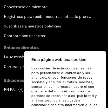
Conviértase en miembro
Regístrese para recibir nuestras notas de prensa
Suscríbase a nuestros boletines
Contacte con nosotros
Enlaces directos
La sostenibilidad en el Foro
Esta página web usa cookies
Carreras profesionales
Las cookies de este sitio web se usan
para personalizar el contenido y los
anuncios, ofrecer funciones de redes
Ediciones en otros idiomas
sociales y analizar el tráfico. Además,
compartimos información sobre el uso
EN
ES
中文
日本語
▪
▪
▪
que haga del sitio web con nuestros
partners de redes sociales, publicidad y
análisis web, quienes pueden
combinarla con otra información que les