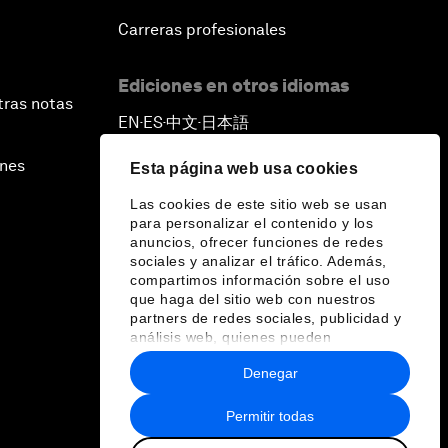
Carreras profesionales
Ediciones en otros idiomas
tras notas
EN
ES
中文
日本語
▪
▪
▪
ines
Esta página web usa cookies
Las cookies de este sitio web se usan
para personalizar el contenido y los
anuncios, ofrecer funciones de redes
sociales y analizar el tráfico. Además,
compartimos información sobre el uso
que haga del sitio web con nuestros
partners de redes sociales, publicidad y
análisis web, quienes pueden
combinarla con otra información que les
Denegar
haya proporcionado o que hayan
recopilado a partir del uso que haya
hecho de sus servicios.
Permitir todas