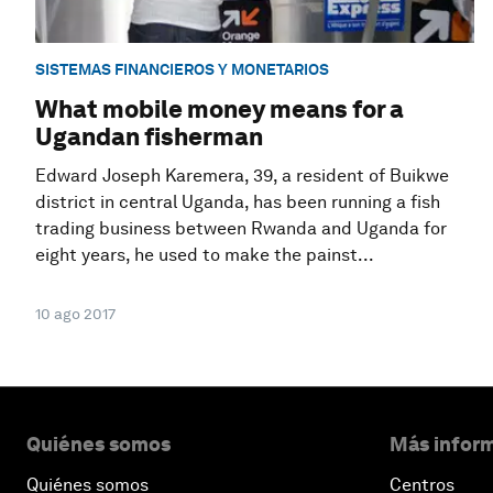
SISTEMAS FINANCIEROS Y MONETARIOS
What mobile money means for a
Ugandan fisherman
Edward Joseph Karemera, 39, a resident of Buikwe
district in central Uganda, has been running a fish
trading business between Rwanda and Uganda for
eight years, he used to make the painst...
10 ago 2017
Quiénes somos
Más inform
Quiénes somos
Centros