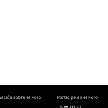
ación sobre el Foro
Participe en el Foro
Iniciar sesión