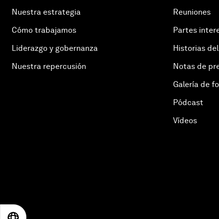
Nuestra estrategia
Reuniones
Cómo trabajamos
Partes inter
Liderazgo y gobernanza
Historias del
Nuestra repercusión
Notas de pr
Galería de f
Pódcast
Vídeos
EN
ES
中文
日本語