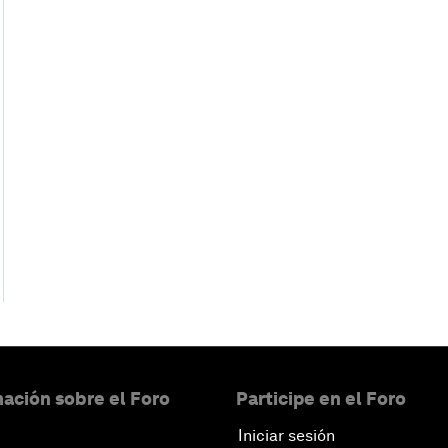
ación sobre el Foro
Participe en el Foro
Iniciar sesión