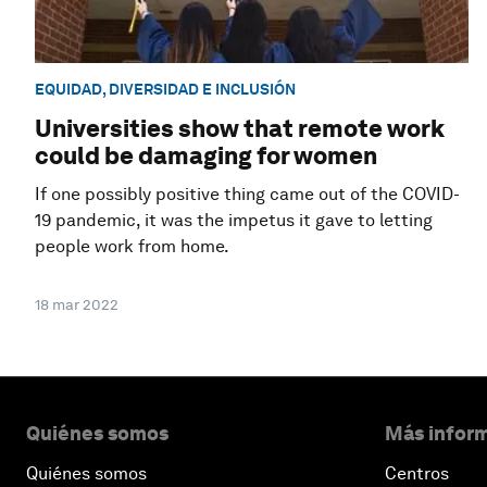
EQUIDAD, DIVERSIDAD E INCLUSIÓN
Universities show that remote work
could be damaging for women
If one possibly positive thing came out of the COVID-
19 pandemic, it was the impetus it gave to letting
people work from home.
18 mar 2022
Quiénes somos
Más inform
Quiénes somos
Centros