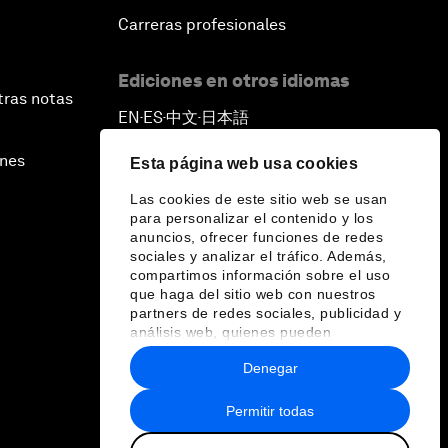
Carreras profesionales
Ediciones en otros idiomas
tras notas
EN
ES
中文
日本語
▪
▪
▪
ines
Esta página web usa cookies
Las cookies de este sitio web se usan
para personalizar el contenido y los
anuncios, ofrecer funciones de redes
sociales y analizar el tráfico. Además,
compartimos información sobre el uso
que haga del sitio web con nuestros
partners de redes sociales, publicidad y
análisis web, quienes pueden
combinarla con otra información que les
Denegar
haya proporcionado o que hayan
recopilado a partir del uso que haya
hecho de sus servicios.
Permitir todas