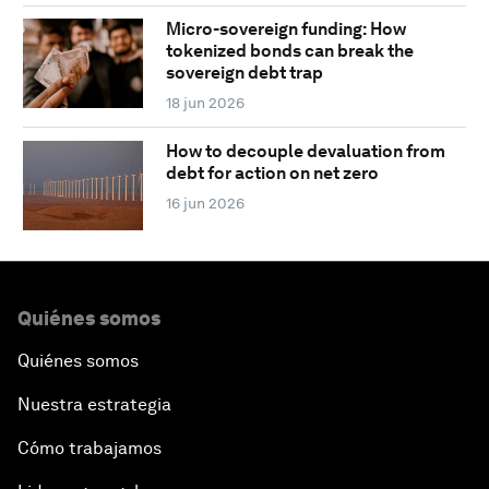
Micro-sovereign funding: How
tokenized bonds can break the
sovereign debt trap
18 jun 2026
How to decouple devaluation from
debt for action on net zero
16 jun 2026
Quiénes somos
Quiénes somos
Nuestra estrategia
Cómo trabajamos