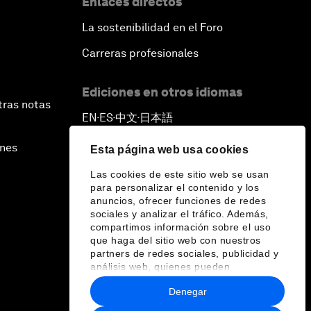
Enlaces directos
La sostenibilidad en el Foro
Carreras profesionales
Ediciones en otros idiomas
tras notas
EN
ES
中文
日本語
▪
▪
▪
ines
Esta página web usa cookies
Las cookies de este sitio web se usan
para personalizar el contenido y los
anuncios, ofrecer funciones de redes
sociales y analizar el tráfico. Además,
compartimos información sobre el uso
que haga del sitio web con nuestros
partners de redes sociales, publicidad y
análisis web, quienes pueden
combinarla con otra información que les
Denegar
haya proporcionado o que hayan
recopilado a partir del uso que haya