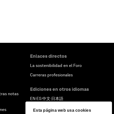
Enlaces directos
La sostenibilidad en el Foro
Carreras profesionales
Ediciones en otros idiomas
tras notas
EN
ES
中文
日本語
▪
▪
▪
ines
Esta página web usa cookies